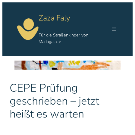
Zum
Inhalt
Zaza Faly
springen
Für die Straßenkinder von
Madagaskar
CEPE Prüfung
geschrieben – jetzt
heißt es warten